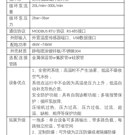
循环泵流
20L/min~300L/min
量
循环泵压
2bar~3bar
力
通信协议
协议
接口
MODBUS RTU
RS 485
外部输入
外置温度传感器端口、
数据接口
USB
配电功率
4kW ~74kW
外壳材质
静电喷涂镀锌板
不锈钢
/
304
选配连接
金属保温管
氟胶管
硅胶管
or
or
管路
、
全密闭系统
：
高温时不
产生
油雾、低温不吸收
1
空气水份，
设备优点
系统在运行中不会因为高温使压力上升，低温自
动补充导热介质。
安全防护
功能
：
具有自我诊断功能；多项报警保
护：循环泵故障、
压缩机过热、压力过高、压力过低、过流、超
温、缺相、相序等保护功能
拓展升级
一拖多：单台设备可多路输出，带多路负载，每
路独立控温，节省空间
、定制防爆：可升级为正压防爆或者隔爆防爆
2