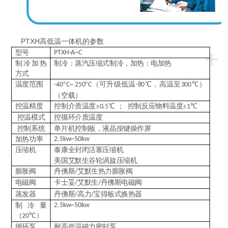
PTXH高低温一体机的参数
+
型号
PTXH-A~C
制冷加热
制冷：蒸汽压缩式制冷，加热：电加热
方式
温度范围
°
°
（可升级低温
℃，高温至
℃）
-40
C~ 250
C
-80
300
（空载）
控温精度
控制介质温度
±
℃ ； 控制反应物料温度±
℃
0.5
1
控温模式
控循环介质温度
控制系统
单片机控制板，液晶按键操作屏
加热功率
2.5kw~50kw
压缩机
泰康全封闭活塞压缩机
美国艾默生谷轮涡旋压缩机
膨胀阀
丹佛斯
艾默生热力膨胀阀
/
电磁阀
卡士妥
艾默生
丹佛斯电磁阀
/
/
蒸发器
丹佛斯
高力
宝得板式换热器
/
/
制冷量
2.5kw~50kw
（
℃）
20
循环泵
耐高低温磁力密封泵