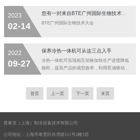
制药工业全产业链解决方案的专业平台，是中
国制药工业新产品、新技术展示的旗舰展会更
您有一封来自BTE广州国际生物技术大会的邀请函！
2023
是中国制药内循环的资源汇聚平台。在中国化
学制药工业协会、中国医药包装协会的支持
BTE广州国际生物技术大会
02-14
下，展会专注于汇集行业内领袖人物、展示先
进的产品技术、帮助企业了解政策法规，协助
行业提升生产水平，助力全球制药产业链健康
保养冷热一体机可从这三点入手
2022
发展。
冷热一体机可实现相互切换加快生产进度降低
09-27
能耗，提高产品的成型效率，利用泵浦驱动传
热介质（通常为水或油），通过机器内部加热
器加热后将传热介质传递给用热设备再返回机
器内加热进行下一次循环
首页
上一页
下一页
末页
普泰克（上海）制冷设备技术有限公司
公司地址：上海市奉贤区肖湾路511号2幢3层