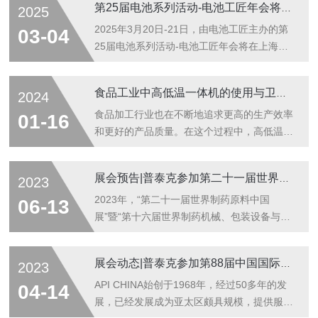
第25届电池系列活动-电池工匠年会将在上海杨浦盛大召开
2025
棚，吸引了众多专业观众驻足咨询。
2025年3月20日-21日，由电池工匠主办的第
03-04
25届电池系列活动-电池工匠年会将在上海杨
浦盛大召开！普泰克（上海）制冷设备技术有
限公司诚挚邀请您莅临展位T48，与我们共话
食品工业中高低温一体机的使用与卫生标准
2024
电池行业未来，探索技术创新之路！
食品加工行业也在不断地追求更高的生产效率
01-16
和更好的产品质量。在这个过程中，高低温一
体机作为一种节能的食品加工设备，越来越受
到食品企业的青睐。
展会预告|普泰克参加第二十一届世界制药原料中国展
2023
2023年，“第二十一届世界制药原料中国
06-13
展”暨“第十六届世界制药机械、包装设备与材
料中国展”（CPHI &PMEC China 2023）将于
6月19-21日在上海新国际博览中心再启新征
展会动态|普泰克参加第88届中国国际医药原料药/中间体/包装/设备交易会
2023
程。
API CHINA始创于1968年，经过50多年的发
04-14
展，已经发展成为亚太区颇具规模，提供服务