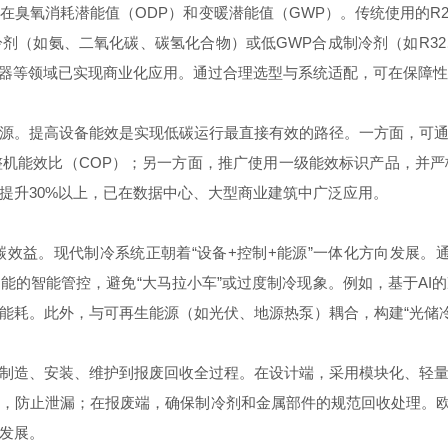
消耗潜能值（ODP）和变暖潜能值（GWP）。传统使用的R22
（如氨、二氧化碳、碳氢化合物）或低GWP合成制冷剂（如R32、R1
水器等领域已实现商业化应用。通过合理选型与系统适配，可在保障
。提高设备能效是实现低碳运行最直接有效的路径。一方面，可通
机能效比（COP）；另一方面，推广使用一级能效标识产品，并
提升30%以上，已在数据中心、大型商业建筑中广泛应用。
。现代制冷系统正朝着“设备+控制+能源”一体化方向发展。通过
能的智能管控，避免“大马拉小车”或过度制冷现象。例如，基于AI
能耗。此外，与可再生能源（如光伏、地源热泵）耦合，构建“光储
造、安装、维护到报废回收全过程。在设计端，采用模块化、轻量
，防止泄漏；在报废端，确保制冷剂和金属部件的规范回收处理。欧盟
发展。