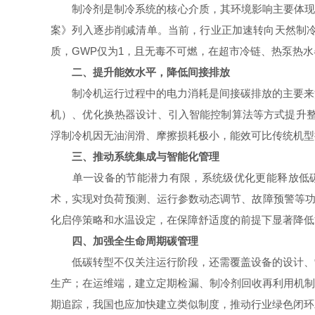
制冷剂是制冷系统的核心介质，其环境影响主要体现在臭氧
案》列入逐步削减清单。当前，行业正加速转向天然制冷剂
质，GWP仅为1，且无毒不可燃，在超市冷链、热泵热
二、提升能效水平，降低间接排放
制冷机运行过程中的电力消耗是间接碳排放的主要来源
机）、优化换热器设计、引入智能控制算法等方式提升整
浮制冷机因无油润滑、摩擦损耗极小，能效可比传统机型
三、推动系统集成与智能化管理
单一设备的节能潜力有限，系统级优化更能释放低碳效益
术，实现对负荷预测、运行参数动态调节、故障预警等功
化启停策略和水温设定，在保障舒适度的前提下显著降低
四、加强全生命周期碳管理
低碳转型不仅关注运行阶段，还需覆盖设备的设计、制
生产；在运维端，建立定期检漏、制冷剂回收再利用机制
期追踪，我国也应加快建立类似制度，推动行业绿色闭环