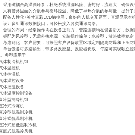
采用磁耦合高温循环泵，杜绝系统泄漏风险、密封好，流速大，确保设
只有管路里面的介质参与循环控温、降低了导热介质的参与量，提升了
配备人性化7英寸真彩LCD触摸屏，良好的人机交互界面，直观显示本
设计多组通讯数据接口，可轻松接入各类通讯网络。
合理的布局：经常操作均在设备正前方，管路连接均在设备后方，数据
标配为风冷型，无需外接水源，安装操作简单；水冷型，散热效率稳定
考虑到化工客户需要，可按照客户设备放置区域定制隔离防爆和正压防
单台设备可多路输出，带多路反应釜、反应器负载，每路可实现独立控
典型应用于
制冷机机组
体温控机
体控温机
温控设备
控温设备
温度控制设备
型制冷机组
式冷冻机
型低温制冷机
式低温制冷机
式超低温制冷机
式低温冷风机