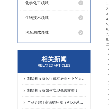
化学化工领域
1、
2、
3、
生物技术领域
4、
5、
6、
汽车测试领域
7、
8、
二、
气体
气
相关新闻
气
气体
RELATED ARTICLES
气体
气体
制冷机设备运行成本居高不下的五大症结
直冷
直冷
制冷机设备如何实现低碳转型？
直冷
直冷
直冷
产品介绍 | 高温循环器（PTXF系列）
直膨