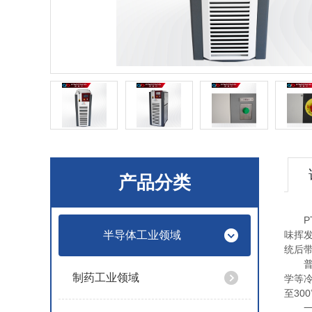
产品分类
PT
半导体工业领域
味挥
统后
普泰
制药工业领域
学等冷
至30
一、