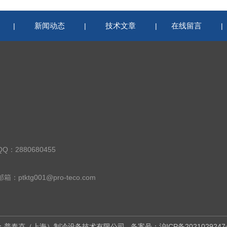
新闻动态
技术文章
在线留言
|
|
|
QQ：2880680455
邮箱：ptktg001@pro-teco.com
权所有：普泰克（上海）制冷设备技术有限公司
备案号：沪ICP备2021029247