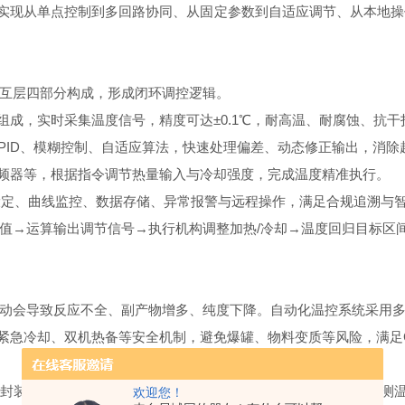
，实现从单点控制到多回路协同、从固定参数到自适应调节、从本地
互层四部分构成，形成闭环调控逻辑。
成，实时采集温度信号，精度可达±0.1℃，耐高温、耐腐蚀、抗干
载PID、模糊控制、自适应算法，快速处理偏差、动态修正输出，消
频器等，根据指令调节热量输入与冷却强度，完成温度精准执行。
数设定、曲线监控、数据存储、异常报警与远程操作，满足合规追溯与
→运算输出调节信号→执行机构调整加热/冷却→温度回归目标区
会导致反应不全、副产物增多、纯度下降。自动化温控系统采用多
、紧急冷却、双机热备等安全机制，避免爆罐、物料变质等风险，满足
固化等工序，要求温度均匀性与稳定性很高。系统通过多点测温与
欢迎您！