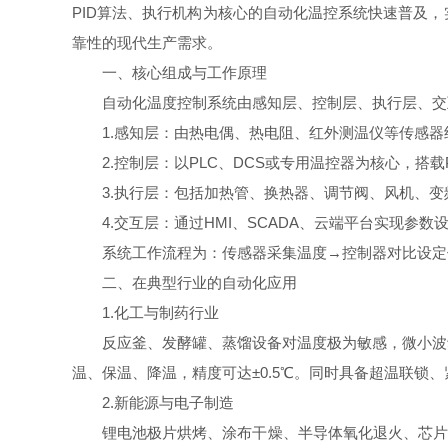
PID算法、执行机构为核心的自动化温控系统快速普及
靠性的现代生产需求。
一、核心组成与工作原理
自动化温度控制系统由感知层、控制层、执行层、交
1.感知层：由热电偶、热电阻、红外测温仪等传感器组
2.控制层：以PLC、DCS或专用温控器为核心，搭
3.执行层：包括加热管、换热器、调节阀、风机、变
4.交互层：通过HMI、SCADA、云端平台实现参
系统工作流程为：传感器采集温度→控制器对比设定值
二、在典型行业的自动化应用
1.化工与制药行业
反应釜、发酵罐、蒸馏设备对温度极为敏感，微小波动
温、保温、降温，精度可达±0.5℃。同时具备超温联锁
2.新能源与电子制造
锂电池极片烘烤、涂布干燥、半导体氧化退火、芯片封装