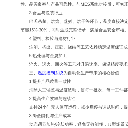
性、晶圆良率与产品可靠性。与MES系统对接后，可实
3.食品与包装行业
巴氏杀菌、烘焙、蒸煮、烘干等环节，温度直接决定食
节能15%-30%，同时生成完整记录，满足食品安全审核
4.塑料、橡胶与建材行业
注塑、挤出、压延、烧结等工艺依赖稳定温度保证成型
5.热处理与金属加工
淬火、退火、回火等工艺对升温速率、保温精度要求严
三、
温度控制系统
为自动化生产带来的核心价值
1.提升产品质量一致性
消除人工误差与温度波动，使每一批次、每一工件都符
2.提高生产效率与连续性
支持24小时无人值守运行，减少启停与调试时间，提
3.降低能耗与生产成本
动态调节加热/冷却功率，避免无效能耗，典型场景节能